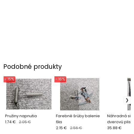
Podobné produkty
- 15%
- 16%
Pružiny napnutia
Farebné šrúby balenie
Náhradná sie
1.74 €
2.05 €
6ks
dverovú pliss
2.15 €
2.56 €
35.88 €