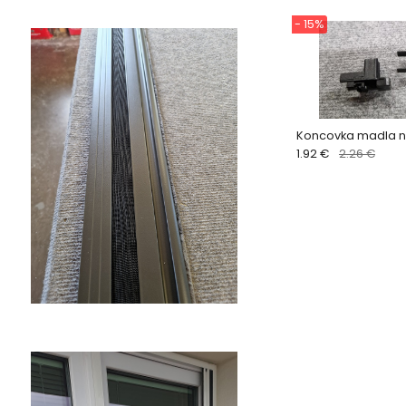
- 15%
Koncovka madla n
1.92 €
2.26 €