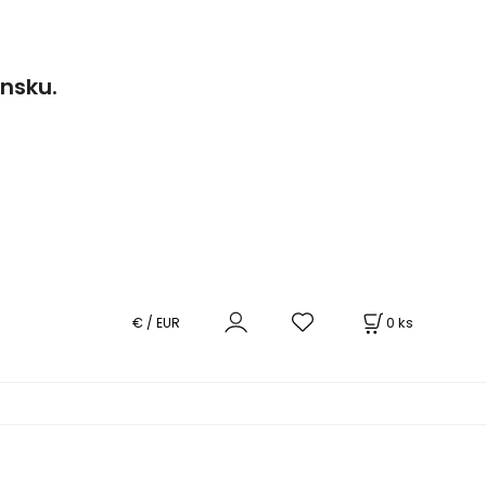
ensku.
0
ks
€ / EUR