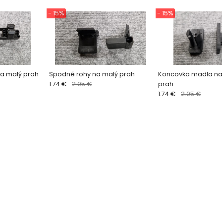
- 15%
- 15%
a malý prah
Spodné rohy na malý prah
Koncovka madla na
1.74 €
2.05 €
prah
1.74 €
2.05 €