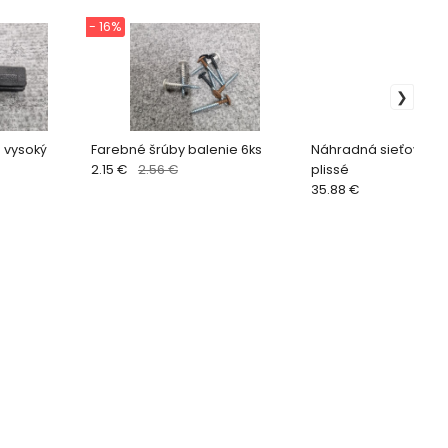
- 16%
 vysoký
Farebné šrúby balenie 6ks
Náhradná sieťovina 
2.15 €
2.56 €
plissé
35.88 €