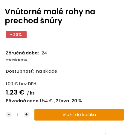
Vnútorné malé rohy na
prechod šnúry
- 20%
Záručná doba:
24
mesiacov
Dostupnosť:
na sklade
1.00
€
bez DPH
1.23
€
ks
Pôvodná cena
1.54
€
Zľava
20
%