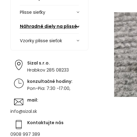
Plisse sieťky
Náhradné diely na plissé
Vzorky plisse sieťok
Sizal s.r.o.
Hrabkov 285 08233
konzultačné hodiny:
Pon-Pia: 7:30 -17:00,
mail:
info@sizal.sk
Kontaktujte nás
0908 997 389